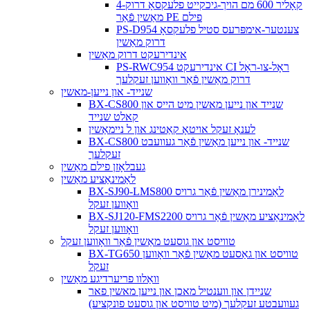
4-קאָליר 600 מם הויך-גיכקייט פלעקסאָ דרוק
מאַשין פֿאַר PE פילם
PS-D954 צענטער-אימפּרעס סטיל פלעקסאָ
דרוק מאַשין
אינדירעקט דרוק מאַשין
PS-RWC954 אינדירעקט CI ראָל-צו-ראָל
דרוק מאַשין פֿאַר וואָווען זעקלעך
שנייד- און נייען-מאשין
BX-CS800 שנייד און נייען מאשין מיט הייס און
קאלט שנייד
לענאָ זעקל אויטאָ קאַטינג און ל ניימאַשין
BX-CS800 שנייד- און נייען מאַשין פֿאַר געוועבט
זעקלעך
געבלאָזן פילם מאַשין
לאַמינאַציע מאַשין
BX-SJ90-LMS800 לאַמינירן מאַשין פֿאַר גרויס
וואָווען זעקל
BX-SJ120-FMS2200 לאַמינאַציע מאַשין פֿאַר גרויס
וואָווען זעקל
טוויסט און גוסעט מאַשין פֿאַר וואָווען זעקל
BX-TG650 טוויסט און גאַסעט מאַשין פֿאַר וואָווען
זעקל
וואַלוו פריערדיגע מאַשין
שניידן און ווענטיל מאכן און נייען מאשין פאר
געוועבטע זעקלעך (מיט טוויסט און גוסעט פונקציע)