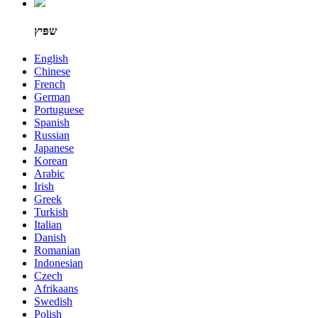
שפּיץ
English
Chinese
French
German
Portuguese
Spanish
Russian
Japanese
Korean
Arabic
Irish
Greek
Turkish
Italian
Danish
Romanian
Indonesian
Czech
Afrikaans
Swedish
Polish