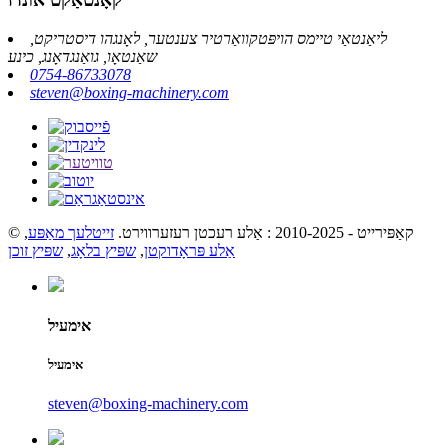
ליאַנטאַי טיימס הויפּטקוואַרטיר צענטער, לאָנגהו דיסטריקט,
שאַנטאָו, גואַנגדאָנג, כינע
0754-86733078
steven@boxing-machinery.com
© קאַפּירייט - 2010-2025 : אַלע רעכטן רעזערווירט.
זייטלעך מאַפּע
,
אַלע פּראָדוקטן
,
שפּיץ בלאָג
,
שפּיץ זוכן
אימעיל
אימעיל
steven@boxing-machinery.com