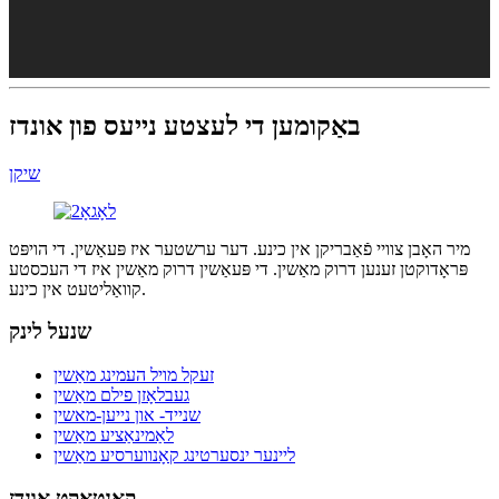
באַקומען די לעצטע נייעס פון אונדז
שיקן
מיר האָבן צוויי פֿאַבריקן אין כינע. דער ערשטער איז פּעאַשין. די הויפּט
פּראָדוקטן זענען דרוק מאַשין. די פּעאַשין דרוק מאַשין איז די העכסטע
קוואַליטעט אין כינע.
שנעל לינק
זעקל מויל העמינג מאַשין
געבלאָזן פילם מאַשין
שנייד- און נייען-מאשין
לאַמינאַציע מאַשין
ליינער ינסערטינג קאָנווערסיע מאַשין
קאָנטאַקט אונדז