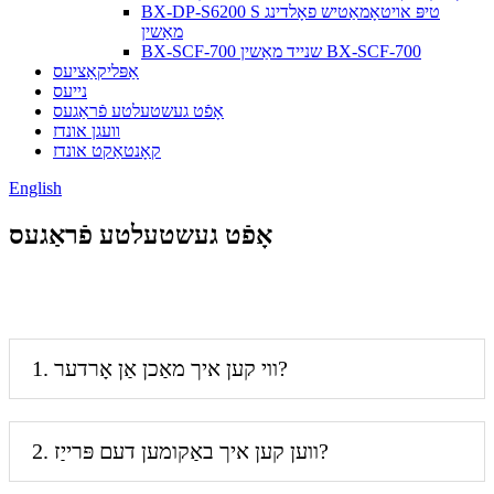
BX-DP-S6200 S טיפּ אויטאָמאַטיש פאָלדינג
מאַשין
BX-SCF-700 שנייד מאַשין BX-SCF-700
אַפּליקאַציעס
נייעס
אָפֿט געשטעלטע פֿראַגעס
וועגן אונדז
קאָנטאַקט אונדז
English
אָפֿט געשטעלטע פֿראַגעס
1. ווי קען איך מאַכן אַן אָרדער?
2. ווען קען איך באַקומען דעם פּרייַז?