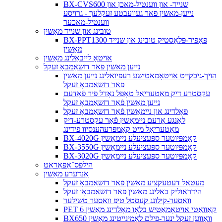
BX-CVS600 שנייד- און ווענטיל-מאכן און
נייען-מאשין פאר געוועבטע זעקלעך - גרויסע
ווענטיל-מאכער
טובינג און שנייד מאַשין
BX-PPT1300 פּאַפּיר-פּלאַסטיק טובינג און שנייד
מאַשין
אויטאָ לייבאַלינג מאַשין
נייען מאשין פאר דזשאַמבאָ זעקל
הויך-גיכקייט אויטאָמאַטישע רעפיואַלינג נייען מאַשין
פֿאַר דזשאַמבאָ זעקל
עקסטרע דיק מאַטעריאַל טאָפּל נאָדל פיר פֿאָדעם
נייען מאַשין פֿאַר דזשאַמבאָ זעקל
פאָלדינג און ניימאַשין פֿאַר דזשאַמבאָ זעקל
לאַנגע אָרעם ניימאַשין פֿאַר עקסטרע-דיק
מאַטעריאַל מיט קאָמפּרעהענסיוו פידינג
BX-4020G קאָמפּיוטער ספּעציעלע ניימאַשין
BX-3550G קאָמפּיוטער ספּעציעלע ניימאַשין
BX-3020G קאָמפּיוטער ספּעציעלע ניימאַשין
הילפס־אַפּאַראַט
אַנדערע מאַשין
מעטאַל דעטעקציע מאַשין פֿאַר דזשאַמבאָ זעקל
הידראַוליק באַלינג מאַשין פֿאַר דזשאַמבאָו זעקל
וואַסער-קילונג קעסטל טיפּ וואַסער טשילער
PET 6 קאַוואַטי אויטאָמאַטיש בלאָו מאָלדינג מאַשין
BX650 וואָווען זעקל ינער-פילם לאַמינייטינג מאַשין