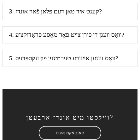
3. קענט איר טאָן דעם פּלאַן פֿאַר אונדז?
4. וואָס וועגן די פירן צייט פֿאַר מאַסע פּראָדוקציע?
5. וואָס זענען אייערע טערמינען פון עקספּרעס?
ווילסטו מיט אונדז ארבעטן?
קאָנטאַקט אונדז