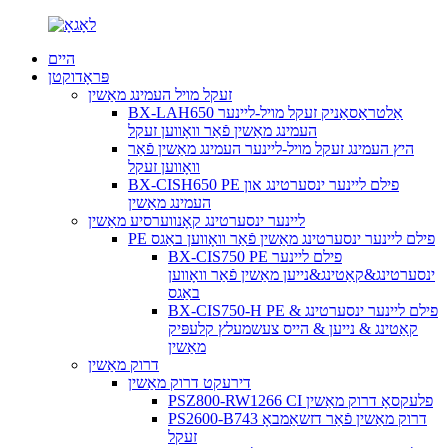
היים
פּראָדוקטן
זעקל מויל העמינג מאַשין
BX-LAH650 אַלטראַסאַניק זעקל מויל-ליינער
העמינג מאַשין פֿאַר וואָווען זעקל
היץ העמינג זעקל מויל-ליינער העמינג מאַשין פֿאַר
וואָווען זעקל
BX-CISH650 PE פילם ליינער ינסערטינג און
העמינג מאַשין
ליינער ינסערטינג קאָנווערסיע מאַשין
PE פילם ליינער ינסערטינג מאַשין פֿאַר וואָווען באַגס
BX-CIS750 PE פילם ליינער
ינסערטינג&קאַטינג&נייען מאַשין פֿאַר וואָווען
באַגס
BX-CIS750-H PE פילם ליינער ינסערטינג &
קאַטינג & נייען & הייס צעשמעלץ קלעפּיק
מאַשין
דרוק מאַשין
דירעקט דרוק מאַשין
PSZ800-RW1266 CI פלעקסאָ דרוק מאַשין
PS2600-B743 דרוק מאַשין פֿאַר דזשאַמבאָ
זעקל